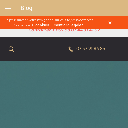
Blog
En poursuivant votre navigation sur ce site, vous acceptez
Une question ou besoin d'un renseignement ?
l'utilisation de
cookies
et
mentions légales
.
Contactez-nous au 07 44 31 41 02
07 57 91 83 85